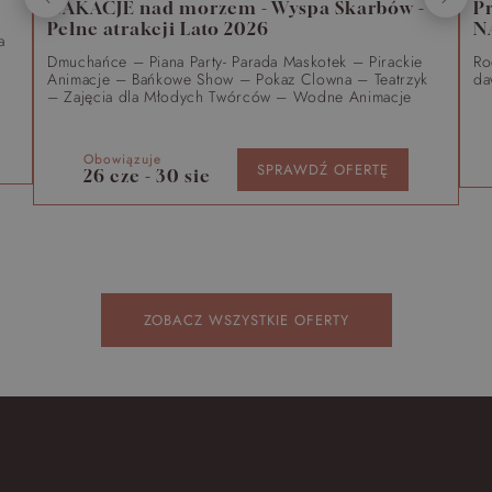
WAKACJE nad morzem - Wyspa Skarbów -
P
Pełne atrakcji Lato 2026
N
a
Dmuchańce – Piana Party- Parada Maskotek – Pirackie
Ro
Animacje – Bańkowe Show – Pokaz Clowna – Teatrzyk
da
– Zajęcia dla Młodych Twórców – Wodne Animacje
Obowiązuje
SPRAWDŹ OFERTĘ
26 cze - 30 sie
ZOBACZ WSZYSTKIE OFERTY