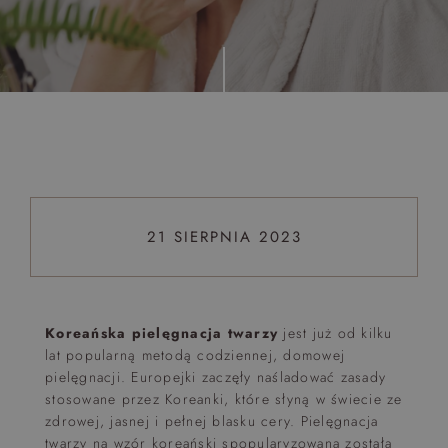
Top 5 bestsellers
WAKACJE nad morzem - Wyspa Skarbów - Pełne
atrakcji Lato 2026
Program odchudzający Start
Program odchudzający SPA Deluxe
Sylwester w klimacie Moulin Rouge - pobyt z balem -
FIRST MINUTE
21 SIERPNIA 2023
SPA dla przyjaciółek
PIESKI MILE WIDZIANE
PET FRIENDLY
Koreańska pielęgnacja twarzy
jest już od kilku
lat popularną metodą codziennej, domowej
pielęgnacji. Europejki zaczęły naśladować zasady
stosowane przez Koreanki, które słyną w świecie ze
zdrowej, jasnej i pełnej blasku cery. Pielęgnacja
twarzy na wzór koreański spopularyzowana została