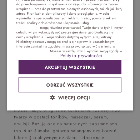
przeciwsłoneczna
do przechowywania i uzyskiwania dostępu do informacji na Twoim
POLISH
urządzeniu oraz do przetwarzania danych osobowych, takich jak Twój
adres IP, unikalne identyfikatory i dane przeglądania, w celu
ENGLISH
wyświetlania spersonalizowanych reklam i treści, pomiaru reklam i
treści, analizy odbiorców oraz ulepszania usług.
Dostawcy stron
Koreańska pielęgnacja twarzy kończy się
trzecich (1881)
mogą również przetwarzać Twoje dane w tych i innych
GERMAN
zapewnieniem skórze właściwej ochrony przed
celach, w tym wykorzystywać precyzyjne dane geolokalizacyjne i
cechy urządzenia. Twoje wybory dotyczą wyłącznie tej witryny.
działaniem promieni słonecznych, które
CZECH
Niektórzy dostawcy mogą opierać się na prawnie uzasadnionym
przyspieszają procesy starzenia. Na tym etapie
interesie zamiast na zgodzie; masz prawo sprzeciwić się temu w
stosowane są kosmetyki do twarzy z filtrem SPF.
Ustawieniach reklam
. Możesz w każdej chwili wycofać swoją zgodę w
Polityka prywatności
Ustawieniach plików cookie
.
Jest to krok obowiązkowy!
AKCEPTUJ WSZYSTKIE
Kosmetyki do
twarzy
ODRZUĆ WSZYSTKIE
WIĘCEJ OPCJI
W polskich drogeriach i sklepach internetowych
można nabyć oryginalne koreańskie kosmetyki do
twarzy w postaci toników, maseczek, serum,
emulsji. Bazują one na naturalnych substancjach
(np. śluz ślimaka, gniazda salangany czy korzeń
lukrecji) o aktywnym działaniu i doskonale