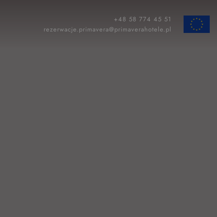
+48 58 774 45 51
ZAMKNIJ
rezerwacje.primavera@primaverahotele.pl