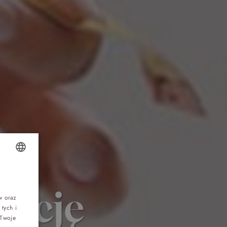
Top 5 bestsellers
OLISH
WAKACJE nad morzem - Wyspa Skarbów -
Pełne atrakcji Lato 2026
wację
NGLISH
w oraz
tych i
ERMAN
Program odchudzający Start
 Twoje
ZECH