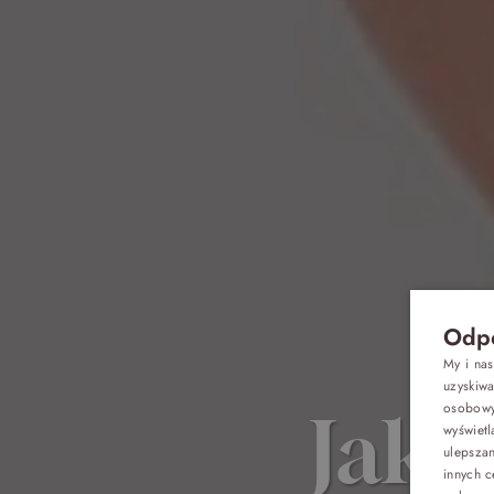
Odpo
My i na
uzyskiw
osobowyc
Jak 
wyświetl
Oferty
ulepsza
innych c