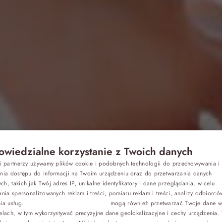
wiedzialne korzystanie z Twoich danych
Z dziećmi
si partnerzy używamy plików cookie i podobnych technologii do przechowywania i
P
ania dostępu do informacji na Twoim urządzeniu oraz do przetwarzania danych
h, takich jak Twój adres IP, unikalne identyfikatory i dane przeglądania, w celu
znaleźć moty
E
Biznes
ania spersonalizowanych reklam i treści, pomiaru reklam i treści, analizy odbiorcó
nia usług.
Dostawcy stron trzecich (1881)
mogą również przetwarzać Twoje dane w 
G
elach, w tym wykorzystywać precyzyjne dane geolokalizacyjne i cechy urządzenia.
Odchudzanie
C