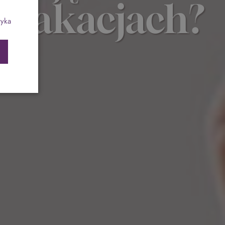
 wakacjach?
ch
Program odchudzający SPA Deluxe
tyka
Sylwester w klimacie Moulin Rouge - pobyt z
balem - FIRST MINUTE
SPA dla przyjaciółek
PIESKI MILE WIDZIANE
PET FRIENDLY