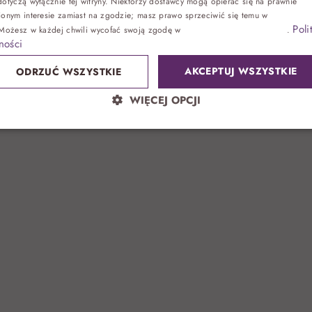
dchudzanie po
otyczą wyłącznie tej witryny. Niektórzy dostawcy mogą opierać się na prawnie
ionym interesie zamiast na zgodzie; masz prawo sprzeciwić się temu w
Ustawienia
Poli
 Możesz w każdej chwili wycofać swoją zgodę w
Ustawieniach plików cookie
.
Zdrowie
ności
AKCEPTUJ WSZYSTKIE
ODRZUĆ WSZYSTKIE
Sand SPA
WIĘCEJ OPCJI
Lokalnie
atrakcje bez noclegu, przyjęcia
Park wodny