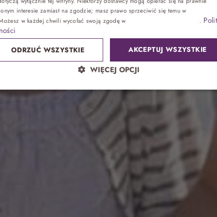
otyczą wyłącznie tej witryny. Niektórzy dostawcy mogą opierać się na prawnie
ionym interesie zamiast na zgodzie; masz prawo sprzeciwić się temu w
Ustawienia
Poli
 Możesz w każdej chwili wycofać swoją zgodę w
Ustawieniach plików cookie
.
Zdrowie
ności
AKCEPTUJ WSZYSTKIE
ODRZUĆ WSZYSTKIE
Sand SPA
WIĘCEJ OPCJI
Lokalnie
atrakcje bez noclegu, przyjęcia
Park wodny