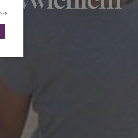
ch
Program odchudzający SPA Deluxe
tyka
Sylwester w klimacie Moulin Rouge - pobyt z
balem - FIRST MINUTE
SPA dla przyjaciółek
PIESKI MILE WIDZIANE
PET FRIENDLY