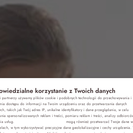
wiedzialne korzystanie z Twoich danych
Z dziećmi
si partnerzy używamy plików cookie i podobnych technologii do przechowywania i
P
ania dostępu do informacji na Twoim urządzeniu oraz do przetwarzania danych
h, takich jak Twój adres IP, unikalne identyfikatory i dane przeglądania, w celu
E
Biznes
ania spersonalizowanych reklam i treści, pomiaru reklam i treści, analizy odbiorcó
nia usług.
Dostawcy stron trzecich (1881)
mogą również przetwarzać Twoje dane w 
d morzem z w
G
elach, w tym wykorzystywać precyzyjne dane geolokalizacyjne i cechy urządzenia.
Odchudzanie
C