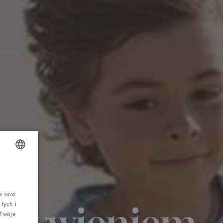
Top 5 bestsellers
OLISH
WAKACJE nad morzem - Wyspa Skarbów -
Pełne atrakcji Lato 2026
NGLISH
w oraz
tych i
yżywieniem
ERMAN
Program odchudzający Start
 Twoje
ZECH