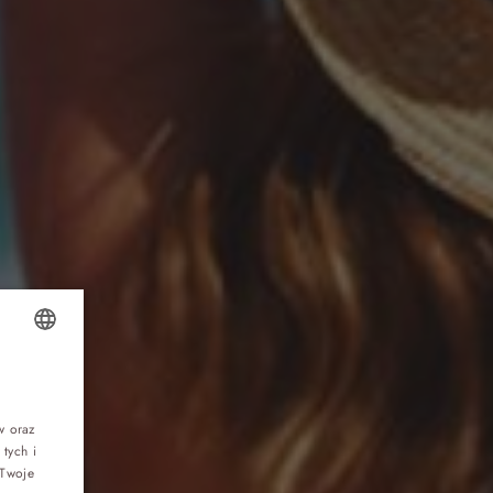
Top 5 bestsellers
OLISH
WAKACJE nad morzem - Wyspa Skarbów -
Pełne atrakcji Lato 2026
1
NGLISH
w oraz
tych i
ERMAN
Program odchudzający Start
 Twoje
ZECH