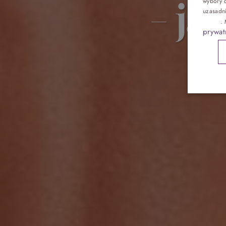
– ja
wybory d
Pokoje
uzasadn
reklam
.
prywat
Gastronomia
Atrakcje
Galeria
Kontakt