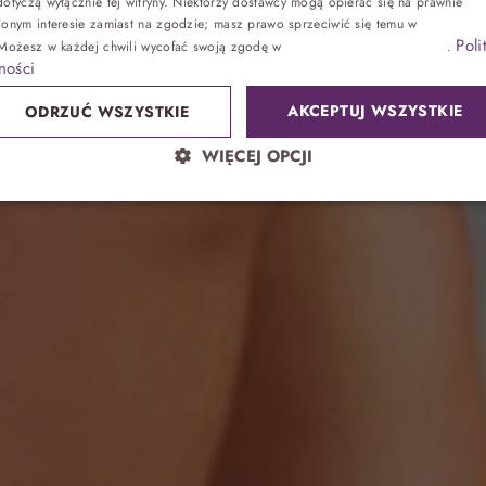
k mogą wygl
otyczą wyłącznie tej witryny. Niektórzy dostawcy mogą opierać się na prawnie
ionym interesie zamiast na zgodzie; masz prawo sprzeciwić się temu w
Ustawienia
Poli
 Możesz w każdej chwili wycofać swoją zgodę w
Ustawieniach plików cookie
.
Zdrowie
ności
AKCEPTUJ WSZYSTKIE
ODRZUĆ WSZYSTKIE
Sand SPA
WIĘCEJ OPCJI
Lokalnie
atrakcje bez noclegu, przyjęcia
Park wodny