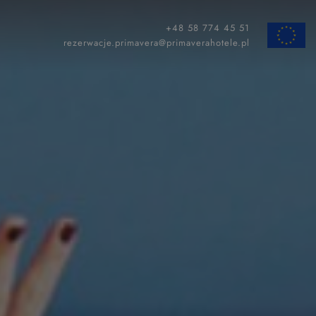
+48 58 774 45 51
ZAMKNIJ
rezerwacje.primavera@primaverahotele.pl