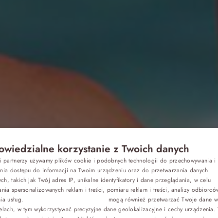
wiedzialne korzystanie z Twoich danych
Z dziećmi
si partnerzy używamy plików cookie i podobnych technologii do przechowywania i
P
ania dostępu do informacji na Twoim urządzeniu oraz do przetwarzania danych
h, takich jak Twój adres IP, unikalne identyfikatory i dane przeglądania, w celu
Wakacje 202
E
Biznes
ania spersonalizowanych reklam i treści, pomiaru reklam i treści, analizy odbiorcó
nia usług.
Dostawcy stron trzecich (1881)
mogą również przetwarzać Twoje dane w 
G
elach, w tym wykorzystywać precyzyjne dane geolokalizacyjne i cechy urządzenia.
Odchudzanie
C