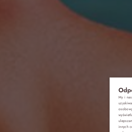
Odpo
My i na
uzyskiw
osobowyc
wyświetl
Oferty
ulepsza
innych c