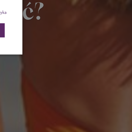
ądać?
ch
Program odchudzający SPA Deluxe
tyka
Sylwester w klimacie Moulin Rouge - pobyt z
balem - FIRST MINUTE
SPA dla przyjaciółek
PIESKI MILE WIDZIANE
PET FRIENDLY