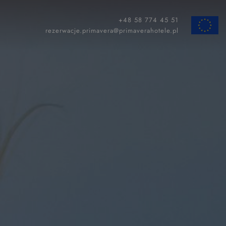
+48 58 774 45 51
ZAMKNIJ
rezerwacje.primavera@primaverahotele.pl