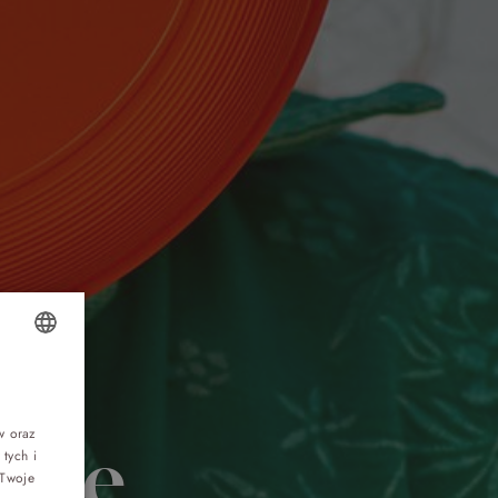
Top 5 bestsellers
OLISH
WAKACJE nad morzem - Wyspa Skarbów -
Pełne atrakcji Lato 2026
NGLISH
w oraz
cje
tych i
ERMAN
Program odchudzający Start
 Twoje
ZECH