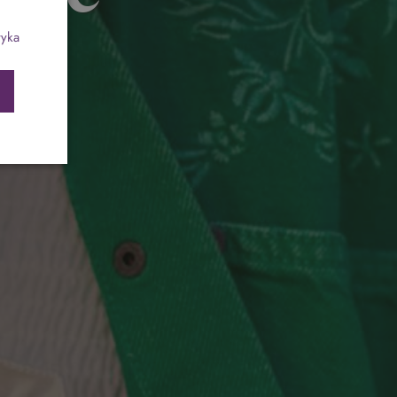
ch
Program odchudzający SPA Deluxe
tyka
Sylwester w klimacie Moulin Rouge - pobyt z
balem - FIRST MINUTE
SPA dla przyjaciółek
PIESKI MILE WIDZIANE
PET FRIENDLY