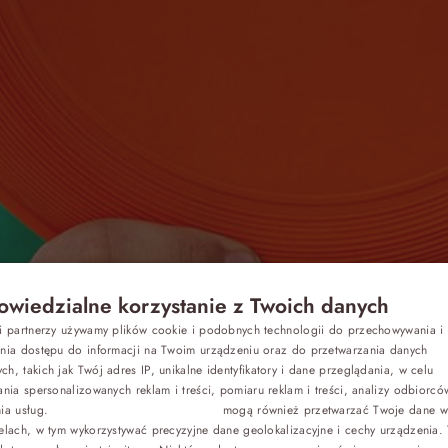
wiedzialne korzystanie z Twoich danych
Z dziećmi
si partnerzy używamy plików cookie i podobnych technologii do przechowywania i
P
ania dostępu do informacji na Twoim urządzeniu oraz do przetwarzania danych
h, takich jak Twój adres IP, unikalne identyfikatory i dane przeglądania, w celu
E
Biznes
ania spersonalizowanych reklam i treści, pomiaru reklam i treści, analizy odbiorcó
tualne promo
nia usług.
Dostawcy stron trzecich (1881)
mogą również przetwarzać Twoje dane w 
G
elach, w tym wykorzystywać precyzyjne dane geolokalizacyjne i cechy urządzenia.
Odchudzanie
C