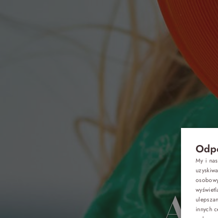
Odpo
My i na
uzyskiw
osobowyc
wyświetl
Ak
Oferty
ulepsza
innych c