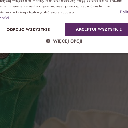
otyczą wyłącznie tej witryny. Niektórzy dostawcy mogą opierać się na prawnie
ionym interesie zamiast na zgodzie; masz prawo sprzeciwić się temu w
Ustawienia
Poli
#REZERWUJSPRYTNIE
 Możesz w każdej chwili wycofać swoją zgodę w
Ustawieniach plików cookie
.
Zdrowie
ności
AKCEPTUJ WSZYSTKIE
ODRZUĆ WSZYSTKIE
Sand SPA
WIĘCEJ OPCJI
Lokalnie
atrakcje bez noclegu, przyjęcia
Park wodny