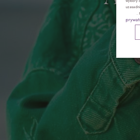
wybory d
Pokoje
uzasadn
reklam
.
prywat
Gastronomia
Atrakcje
Galeria
Kontakt