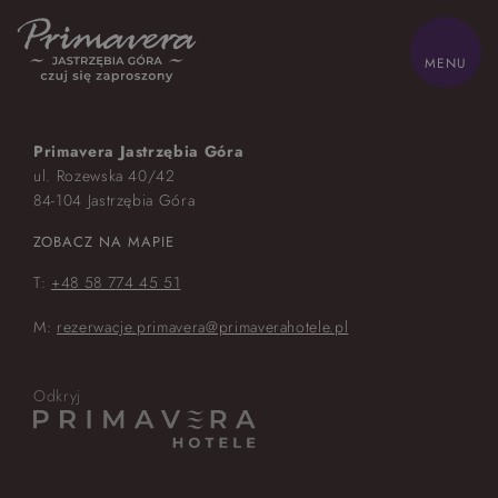
ZAMKNIJ
MENU
HOME
Primavera Jastrzębia Góra
Z dziećmi
ul. Rozewska 40/42
84-104 Jastrzębia Góra
Biznes
ZOBACZ NA MAPIE
Odchudzanie
Oferty
T:
+48 58 774 45 51
Pokoje
Zdrowie
M:
rezerwacje.primavera@primaverahotele.pl
Gastronomia
Sand SPA
Atrakcje
Lokalnie
Odkryj
Galeria
Kontakt
Park wodny