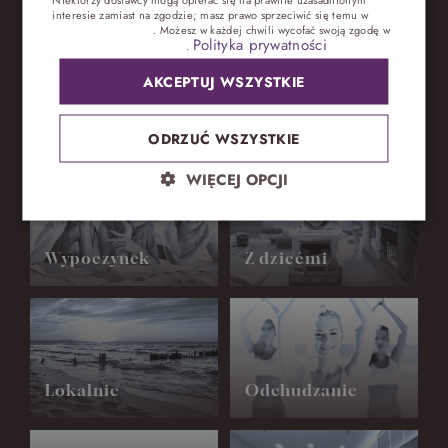
interesie zamiast na zgodzie; masz prawo sprzeciwić się temu w
Ustawieniach reklam
. Możesz w każdej chwili wycofać swoją zgodę w
Polityka prywatności
Ustawieniach plików cookie
.
AKCEPTUJ WSZYSTKIE
PARK WODNY
OPINIE
BLOG
Jak możemy Was ugościć?
ODRZUĆ WSZYSTKIE
WIĘCEJ OPCJI
Wypoczynek
Z dziećmi
Lokalnie
Odchudzanie