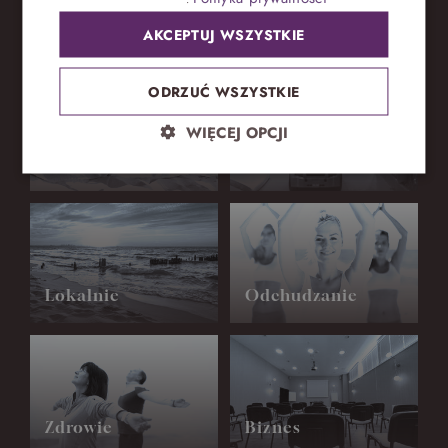
AKCEPTUJ WSZYSTKIE
Jak możemy Was ugościć?
ODRZUĆ WSZYSTKIE
WIĘCEJ OPCJI
Wypoczynek
Z dziećmi
Lokalnie
Odchudzanie
Zdrowie
Biznes