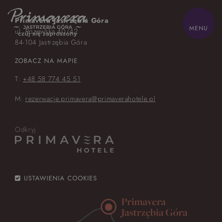
Primavera Jastrzębia Góra
ZAMKNIJ
MENU
ul. Rozewska 40/42
HOME
84-104 Jastrzębia Góra
ZOBACZ NA MAPIE
Z dziećmi
T:
+48 58 774 45 51
Biznes
M:
rezerwacje.primavera@primaverahotele.pl
Odchudzanie
Oferty
Odkryj
Pokoje
Zdrowie
Gastronomia
Sand SPA
Atrakcje
Lokalnie
Galeria
USTAWIENIA COOKIES
Kontakt
Park wodny