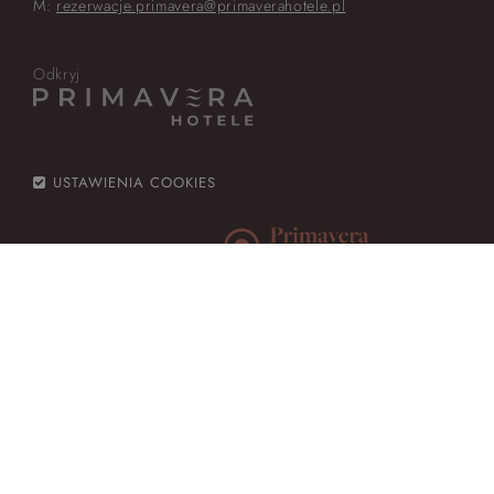
M:
rezerwacje.primavera@primaverahotele.pl
Odkryj
USTAWIENIA COOKIES
Rezerwacja
Zadzwoń
Dojazd
Pakiety