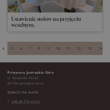
Ustawienie stołów na przyjęciu
weselnym.
4
5
6
7
8
9
10
11
12
13
14
Primavera Jastrzębia Góra
ul. Rozewska 40/42
84-104 Jastrzębia Góra
ZOBACZ NA MAPIE
T:
+48 58 774 45 51